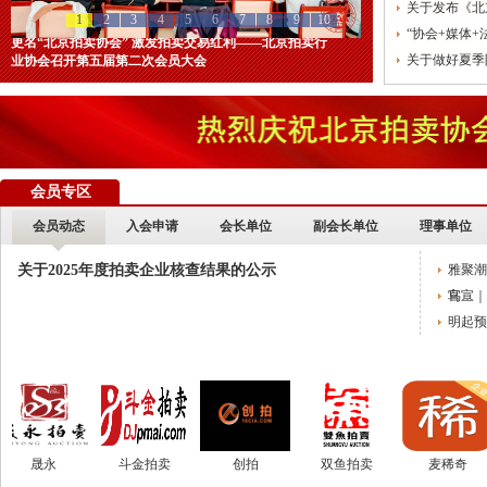
关于发布《北
“协会+媒体+法律联动”助力企业发展系列活动之十 ——走进会员单位北京恒泰博车
“协会+媒体
关于做好夏季防暑降温及汛期安全生产工作的通知
关于做好夏季
党建引领促发展 走访调研谋新篇 ——联合党委第六联合党支部走访北京市国际技术
关于发布2026年北京市信用承诺企业 拍卖企业（第二批）名单的公告
党建领航商旅融合，联动赋能行业发展——联合党委组织开展“七一”主题党日活动
坚守人民立场 践行正确政绩观——北京拍卖协会流动党支部与第六流动联合党支部
会员专区
议党员
压实安全责任 筑牢商务领域应急防线——北京拍卖协会参加全市商务领域“安全生产月
会员动态
入会申请
会长单位
副会长单位
理事单位
艺术疗愈生活 展现积极人生 ——北京拍卖协会姚光锋会长一行参观刘双舟教授作品
关于2025年度拍卖企业核查结果的公示
雅聚潮
强化内部监督机制 护航协会健康发展——北拍协第五届第四次监事会顺利召开
鸟…
官宣｜
完善治理体系，研究发展重点，共促高质量发展——北京拍卖协会召开第五届第六次
明起预
强本领守底线 促行业提质效——协会张颖秘书长参训 助力拍卖交易高质量发展
党建引领促交流 产教融合共发展——联合党委委员、第六联合支部书记姚光锋参加
共建活动
行业转型 服务为本——中益五福拍卖到访北拍协
晟永
斗金拍卖
创拍
双鱼拍卖
麦稀奇
关于开展2026年“诚信兴商”倡议企业征集活动的通知