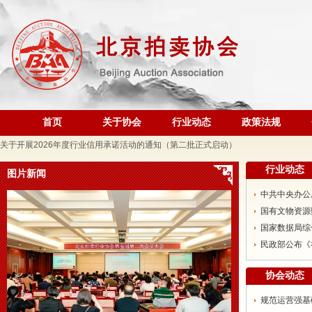
发挥党建引领作用 聚合跨行业发展资源——北京市商业服务业行业协会第一联合党
际经贸标准化促进会
深化数智交流 共促产教融合——姚光锋会长参加北工商商学院与中国国新举办的数
川流京华 共槌共赢——川京拍卖业务交流座谈会在成都召开
关于做好“五一”假期安全生产工作的通知
“协会+媒体+法律联动”助力企业发展系列活动之九——走进理事单位北京鸿盛祥国际
首页
关于协会
行业动态
政策法规
数智+拍卖 提升拍卖服务能力——姚光锋会长参加中拍协王波会长一行对阿里巴巴调
关于开展2026年度行业信用承诺活动的通知（第二批正式启动）
“协会+媒体+法律联动 助力企业发展”系列活动之八——走访会员单位北京懋隆拍卖有
行业动态
图片新闻
北京拍卖协会会长姚光锋在2026年全国拍卖行业协会工作会上的交流发言稿
中共中央办公
北京拍卖协会参加“2026年全国拍卖行业协会工作会”——姚光锋会长做交流发言
国有文物资源
聚势 积微 修德 灵变——协会五届三次会员大会总结发言稿
国家数据局综
关于北京地区拍卖企业安全生产和消防安全倡议书
民政部公布《
京辽拍卖协会座谈交流 共商转型新发展
协会动态
规范运营强基础 跨业合作促发展——联合党委第六联合党支部到北京国际会议展览
规范运营强基
关于发布《北京地区文物艺术品拍卖佣（酬）金标准调查报告》的通知