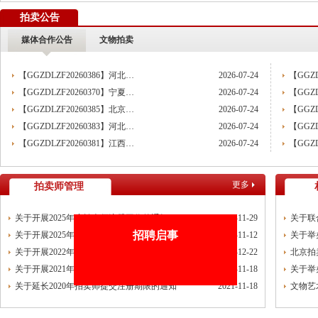
党建引领聚合力 调研赋能促提升——北拍协党支部参加第一联合党委赴京客隆专题调
拍卖公告
发挥党建引领作用 聚合跨行业发展资源——北京市商业服务业行业协会第一联合党
媒体合作公告
文物拍卖
际经贸标准化促进会
深化数智交流 共促产教融合——姚光锋会长参加北工商商学院与中国国新举办的数
【GGZDLZF20260386】河北…
2026-07-24
【GGZD
川流京华 共槌共赢——川京拍卖业务交流座谈会在成都召开
【GGZDLZF20260370】宁夏…
2026-07-24
【GGZD
关于做好“五一”假期安全生产工作的通知
【GGZDLZF20260385】北京…
2026-07-24
【GGZD
【GGZDLZF20260383】河北…
2026-07-24
【GGZD
“协会+媒体+法律联动”助力企业发展系列活动之九——走进理事单位北京鸿盛祥国际
【GGZDLZF20260381】江西…
2026-07-24
【GGZD
数智+拍卖 提升拍卖服务能力——姚光锋会长参加中拍协王波会长一行对阿里巴巴调
关于开展2026年度行业信用承诺活动的通知（第二批正式启动）
更多
拍卖师管理
“协会+媒体+法律联动 助力企业发展”系列活动之八——走访会员单位北京懋隆拍卖有
北京拍卖协会会长姚光锋在2026年全国拍卖行业协会工作会上的交流发言稿
关于开展2025年度拍卖师注册工作的通知
2024-11-29
关于联
北京拍卖协会参加“2026年全国拍卖行业协会工作会”——姚光锋会长做交流发言
关于开展2025年拍卖师注册工作的通知
2024-11-12
关于举
聚势 积微 修德 灵变——协会五届三次会员大会总结发言稿
招聘启事
关于开展2022年拍卖师注册工作的通知
2021-12-22
北京拍
关于北京地区拍卖企业安全生产和消防安全倡议书
关于开展2021年拍卖师注册工作的通知
2021-11-18
关于举
关于延长2020年拍卖师提交注册期限的通知
2021-11-18
文物艺
京辽拍卖协会座谈交流 共商转型新发展