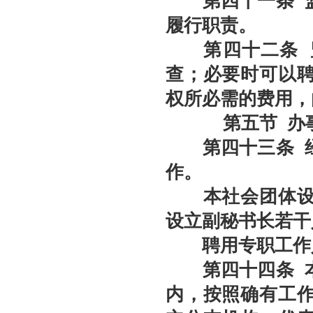
第四十
一
条
监
履行职责。
第四十
二
条
查；必要时可以
权所必需的费用，
第
五
节
办
第四十
三
条
作。
本社会团体设立
设立副秘书长若干
聘用专职工作人
第四十
四
条
内，按照确有工