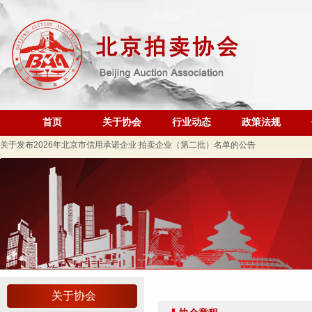
规范运营强基础 跨业合作促发展——联合党委第六联合党支部到北京国际会议展览
关于发布《北京地区文物艺术品拍卖佣（酬）金标准调查报告》的通知
“协会+媒体+法律联动”助力企业发展系列活动之十 ——走进会员单位北京恒泰博车
关于做好夏季防暑降温及汛期安全生产工作的通知
党建引领促发展 走访调研谋新篇 ——联合党委第六联合党支部走访北京市国际技术
首页
关于协会
行业动态
政策法规
关于发布2026年北京市信用承诺企业 拍卖企业（第二批）名单的公告
党建领航商旅融合，联动赋能行业发展——联合党委组织开展“七一”主题党日活动
坚守人民立场 践行正确政绩观——北京拍卖协会流动党支部与第六流动联合党支部
议党员
压实安全责任 筑牢商务领域应急防线——北京拍卖协会参加全市商务领域“安全生产月
艺术疗愈生活 展现积极人生 ——北京拍卖协会姚光锋会长一行参观刘双舟教授作品
强化内部监督机制 护航协会健康发展——北拍协第五届第四次监事会顺利召开
完善治理体系，研究发展重点，共促高质量发展——北京拍卖协会召开第五届第六次
关于协会
强本领守底线 促行业提质效——协会张颖秘书长参训 助力拍卖交易高质量发展