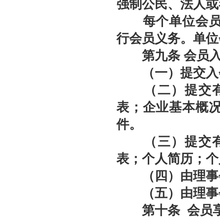
强制公民、法人或
北京拍卖协会参加“2026年全国拍卖行业协会工作会”——姚光锋会长做交流发言
聚势 积微 修德 灵变——协会五届三次会员大会总结发言稿
每个单位会员选
关于北京地区拍卖企业安全生产和消防安全倡议书
行会员义务。单位
京辽拍卖协会座谈交流 共商转型新发展
第九条
会员入
（一）提交入
（二）提交有关
表；企业基本概
件。
（三）提交有关
表；个人简历；个
（四）由理事
（五）由理事会
第十条
会员