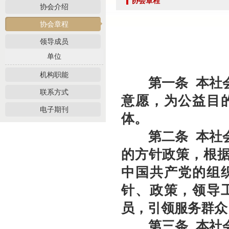
协会章程
党建引领促交流 产教融合共发展——联合党委委员、第六联合支部书记姚光锋参加
协会介绍
共建活动
协会章程
行业转型 服务为本——中益五福拍卖到访北拍协
领导成员
关于开展2026年“诚信兴商”倡议企业征集活动的通知
单位
党建引领聚合力 调研赋能促提升——北拍协党支部参加第一联合党委赴京客隆专题调
发挥党建引领作用 聚合跨行业发展资源——北京市商业服务业行业协会第一联合党
机构职能
第一条
本社
际经贸标准化促进会
联系方式
意愿，为公益目
深化数智交流 共促产教融合——姚光锋会长参加北工商商学院与中国国新举办的数
电子期刊
体。
川流京华 共槌共赢——川京拍卖业务交流座谈会在成都召开
关于做好“五一”假期安全生产工作的通知
第二条
本社
“协会+媒体+法律联动”助力企业发展系列活动之九——走进理事单位北京鸿盛祥国际
的方针政策，根
数智+拍卖 提升拍卖服务能力——姚光锋会长参加中拍协王波会长一行对阿里巴巴调
中国共产党的组
关于开展2026年度行业信用承诺活动的通知（第二批正式启动）
针、政策，领导
“协会+媒体+法律联动 助力企业发展”系列活动之八——走访会员单位北京懋隆拍卖有
北京拍卖协会会长姚光锋在2026年全国拍卖行业协会工作会上的交流发言稿
员，引领服务群众
北京拍卖协会参加“2026年全国拍卖行业协会工作会”——姚光锋会长做交流发言
第三条
本社