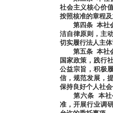
聚势 积微 修德 灵变——协会五届三次会员大会总结发言稿
社会主义核心价
关于北京地区拍卖企业安全生产和消防安全倡议书
按照核准的章程及
京辽拍卖协会座谈交流 共商转型新发展
规范运营强基础 跨业合作促发展——联合党委第六联合党支部到北京国际会议展览
第四条
本社
关于发布《北京地区文物艺术品拍卖佣（酬）金标准调查报告》的通知
洁自律原则，主
“协会+媒体+法律联动”助力企业发展系列活动之十 ——走进会员单位北京恒泰博车
切实履行法人主体
关于做好夏季防暑降温及汛期安全生产工作的通知
第五条
本社
党建引领促发展 走访调研谋新篇 ——联合党委第六联合党支部走访北京市国际技术
关于发布2026年北京市信用承诺企业 拍卖企业（第二批）名单的公告
国家政策，践行
党建领航商旅融合，联动赋能行业发展——联合党委组织开展“七一”主题党日活动
公益宗旨，积极
坚守人民立场 践行正确政绩观——北京拍卖协会流动党支部与第六流动联合党支部
信，规范发展，
议党员
保持良好个人社会
压实安全责任 筑牢商务领域应急防线——北京拍卖协会参加全市商务领域“安全生产月
艺术疗愈生活 展现积极人生 ——北京拍卖协会姚光锋会长一行参观刘双舟教授作品
第六条
本社
强化内部监督机制 护航协会健康发展——北拍协第五届第四次监事会顺利召开
准，开展行业调
完善治理体系，研究发展重点，共促高质量发展——北京拍卖协会召开第五届第六次