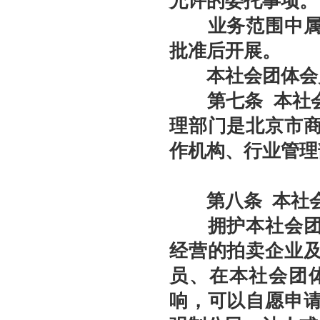
允许的委托事项。
强本领守底线 促行业提质效——协会张颖秘书长参训 助力拍卖交易高质量发展
业务范围中属于
党建引领促交流 产教融合共发展——联合党委委员、第六联合支部书记姚光锋参加
共建活动
批准后开展。
行业转型 服务为本——中益五福拍卖到访北拍协
本社会团体会员
关于开展2026年“诚信兴商”倡议企业征集活动的通知
第七条
本社
党建引领聚合力 调研赋能促提升——北拍协党支部参加第一联合党委赴京客隆专题调
理部门是北京市
发挥党建引领作用 聚合跨行业发展资源——北京市商业服务业行业协会第一联合党
际经贸标准化促进会
作机构、行业管理
深化数智交流 共促产教融合——姚光锋会长参加北工商商学院与中国国新举办的数
川流京华 共槌共赢——川京拍卖业务交流座谈会在成都召开
第八条
本社会
关于做好“五一”假期安全生产工作的通知
拥护本社会团体
“协会+媒体+法律联动”助力企业发展系列活动之九——走进理事单位北京鸿盛祥国际
数智+拍卖 提升拍卖服务能力——姚光锋会长参加中拍协王波会长一行对阿里巴巴调
经营的拍卖企业
关于开展2026年度行业信用承诺活动的通知（第二批正式启动）
员、在本社会团
“协会+媒体+法律联动 助力企业发展”系列活动之八——走访会员单位北京懋隆拍卖有
响，可以自愿申
北京拍卖协会会长姚光锋在2026年全国拍卖行业协会工作会上的交流发言稿