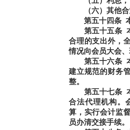
（五）利息；
（六）其他合
第五十
四
条
本
第五十
五
条
本
合理的支出外，
情况向会员大会、
第五十
六
条
建立规范的财务
整。
第五十
七
条
合法代理机构。
算，实行会计监
员办清交接手续。