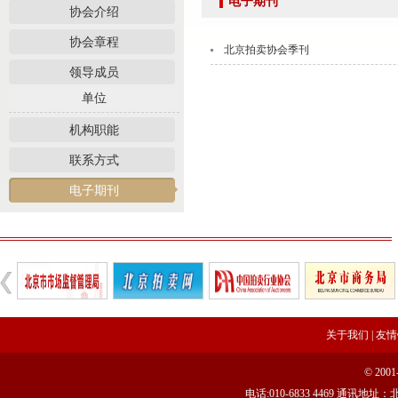
电子期刊
强本领守底线 促行业提质效——协会张颖秘书长参训 助力拍卖交易高质量发展
协会介绍
党建引领促交流 产教融合共发展——联合党委委员、第六联合支部书记姚光锋参加
协会章程
北京拍卖协会季刊
共建活动
领导成员
行业转型 服务为本——中益五福拍卖到访北拍协
单位
关于开展2026年“诚信兴商”倡议企业征集活动的通知
机构职能
党建引领聚合力 调研赋能促提升——北拍协党支部参加第一联合党委赴京客隆专题调
发挥党建引领作用 聚合跨行业发展资源——北京市商业服务业行业协会第一联合党
联系方式
际经贸标准化促进会
电子期刊
深化数智交流 共促产教融合——姚光锋会长参加北工商商学院与中国国新举办的数
川流京华 共槌共赢——川京拍卖业务交流座谈会在成都召开
关于做好“五一”假期安全生产工作的通知
“协会+媒体+法律联动”助力企业发展系列活动之九——走进理事单位北京鸿盛祥国际
数智+拍卖 提升拍卖服务能力——姚光锋会长参加中拍协王波会长一行对阿里巴巴调
关于开展2026年度行业信用承诺活动的通知（第二批正式启动）
关于我们
|
友情
“协会+媒体+法律联动 助力企业发展”系列活动之八——走访会员单位北京懋隆拍卖有
© 20
北京拍卖协会会长姚光锋在2026年全国拍卖行业协会工作会上的交流发言稿
电话:010-6833 4469 通讯