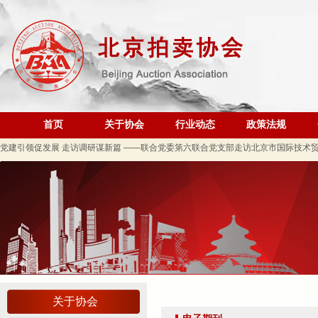
规范运营强基础 跨业合作促发展——联合党委第六联合党支部到北京国际会议展览
关于发布《北京地区文物艺术品拍卖佣（酬）金标准调查报告》的通知
“协会+媒体+法律联动”助力企业发展系列活动之十 ——走进会员单位北京恒泰博车
首页
关于协会
行业动态
政策法规
关于做好夏季防暑降温及汛期安全生产工作的通知
党建引领促发展 走访调研谋新篇 ——联合党委第六联合党支部走访北京市国际技术
关于发布2026年北京市信用承诺企业 拍卖企业（第二批）名单的公告
党建领航商旅融合，联动赋能行业发展——联合党委组织开展“七一”主题党日活动
坚守人民立场 践行正确政绩观——北京拍卖协会流动党支部与第六流动联合党支部
议党员
压实安全责任 筑牢商务领域应急防线——北京拍卖协会参加全市商务领域“安全生产月
艺术疗愈生活 展现积极人生 ——北京拍卖协会姚光锋会长一行参观刘双舟教授作品
强化内部监督机制 护航协会健康发展——北拍协第五届第四次监事会顺利召开
关于协会
完善治理体系，研究发展重点，共促高质量发展——北京拍卖协会召开第五届第六次