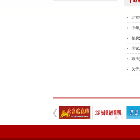
政
强本领守底线 促行业提质效——协会张颖秘书长参训
党建引领促交流 产教融合共发展——联合党委委员
北京
共建活动
中华
行业转型 服务为本——中益五福拍卖到访北拍协
拍卖
关于开展2026年“诚信兴商”倡议企业征集活动的通知
党建引领聚合力 调研赋能促提升——北拍协党支部
国家
发挥党建引领作用 聚合跨行业发展资源——北京市
非法
际经贸标准化促进会
关于
深化数智交流 共促产教融合——姚光锋会长参加北
川流京华 共槌共赢——川京拍卖业务交流座谈会在
关于做好“五一”假期安全生产工作的通知
“协会+媒体+法律联动”助力企业发展系列活动之九
数智+拍卖 提升拍卖服务能力——姚光锋会长参加
关于开展2026年度行业信用承诺活动的通知（第二
“协会+媒体+法律联动 助力企业发展”系列活动之
北京拍卖协会会长姚光锋在2026年全国拍卖行业协