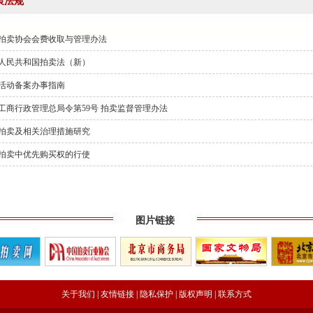
策法规
 助力拍卖交易高质量发展
、第六联合支部书记姚光锋参加第三联合支部主题党日暨党建
拍卖协会会费收取与管理办法
人民共和国拍卖法（新）
活动备案办事指南
参加第一联合党委赴京客隆专题调研活动
工商行政管理总局令第59号 拍卖监督管理办法
商业服务业行业协会第一联合党委第六联合党支部走访北京国
拍卖及相关治理措施研究
拍卖中优先购买权的行使
工商商学院与中国国新举办的数智化交流研讨会
成都召开
图片链接
——走进理事单位北京鸿盛祥国际拍卖有限公司
中拍协王波会长一行对阿里巴巴调研
批正式启动）
八——走访会员单位北京懋隆拍卖有限公司
关于我们
|
友情链接
|
隐私保护
|
版权声明
|
联系方式
会工作会上的交流发言稿