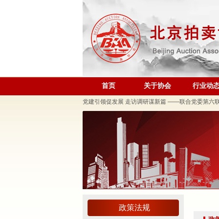
规范运营强基础 跨业合作促发展——联合党委第六
关于发布《北京地区文物艺术品拍卖佣（酬）金标准
“协会+媒体+法律联动”助力企业发展系列活动之十
首页
关于协会
行业动
关于做好夏季防暑降温及汛期安全生产工作的通知
党建引领促发展 走访调研谋新篇 ——联合党委第六
关于发布2026年北京市信用承诺企业 拍卖企业（第
党建领航商旅融合，联动赋能行业发展——联合党委组
坚守人民立场 践行正确政绩观——北京拍卖协会流
议党员
压实安全责任 筑牢商务领域应急防线——北京拍卖协
艺术疗愈生活 展现积极人生 ——北京拍卖协会姚光
强化内部监督机制 护航协会健康发展——北拍协第
政策法规
完善治理体系，研究发展重点，共促高质量发展——