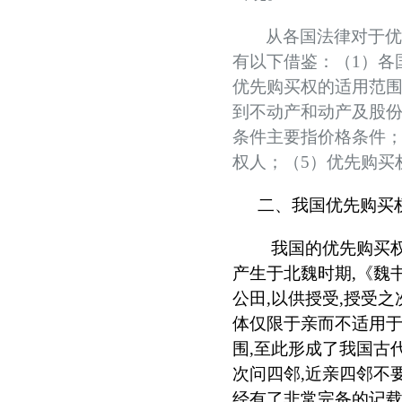
北京拍卖协会参加“2026年全国拍卖行业协会工作会”——姚光锋会长做交流发言
从各国法律对于
聚势 积微 修德 灵变——协会五届三次会员大会总结发言稿
有以下借鉴：（
1
）各
关于北京地区拍卖企业安全生产和消防安全倡议书
优先购买权的适用范
京辽拍卖协会座谈交流 共商转型新发展
到不动产和动产及股
条件主要指价格条件
权人；（
5
）优先购买
二、我国优先购买
我国的优先购买
产生于北魏时期
,
《魏
公田
,
以供授受
,
授受之
体仅限于亲而不适用
围
,
至此形成了我国古
次问四邻
,
近亲四邻不
经有了非常完备的记