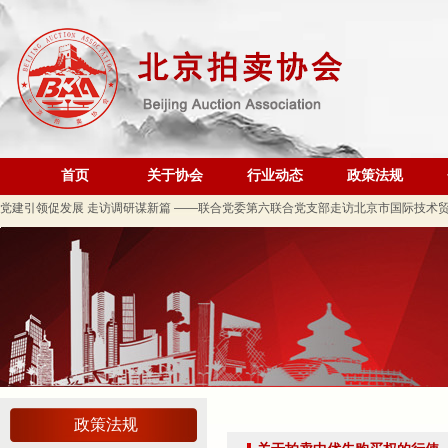
规范运营强基础 跨业合作促发展——联合党委第六联合党支部到北京国际会议展览
关于发布《北京地区文物艺术品拍卖佣（酬）金标准调查报告》的通知
“协会+媒体+法律联动”助力企业发展系列活动之十 ——走进会员单位北京恒泰博车
关于做好夏季防暑降温及汛期安全生产工作的通知
首页
关于协会
行业动态
政策法规
党建引领促发展 走访调研谋新篇 ——联合党委第六联合党支部走访北京市国际技术
关于发布2026年北京市信用承诺企业 拍卖企业（第二批）名单的公告
党建领航商旅融合，联动赋能行业发展——联合党委组织开展“七一”主题党日活动
坚守人民立场 践行正确政绩观——北京拍卖协会流动党支部与第六流动联合党支部
议党员
压实安全责任 筑牢商务领域应急防线——北京拍卖协会参加全市商务领域“安全生产月
艺术疗愈生活 展现积极人生 ——北京拍卖协会姚光锋会长一行参观刘双舟教授作品
强化内部监督机制 护航协会健康发展——北拍协第五届第四次监事会顺利召开
完善治理体系，研究发展重点，共促高质量发展——北京拍卖协会召开第五届第六次
政策法规
强本领守底线 促行业提质效——协会张颖秘书长参训 助力拍卖交易高质量发展