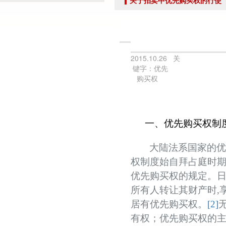
关于拍卖中优先购买权的行使
党建引领促交流 产教融合共发展——联合党委委员、第六联合支部书记姚光锋参加
共建活动
行业转型 服务为本——中益五福拍卖到访北拍协
关于开展2026年“诚信兴商”倡议企业征集活动的通知
2015.10.26 关
键字：优先
党建引领聚合力 调研赋能促提升——北拍协党支部参加第一联合党委赴京客隆专题调
购买权
发挥党建引领作用 聚合跨行业发展资源——北京市商业服务业行业协会第一联合党
际经贸标准化促进会
深化数智交流 共促产教融合——姚光锋会长参加北工商商学院与中国国新举办的数
一、优先购买权制
川流京华 共槌共赢——川京拍卖业务交流座谈会在成都召开
关于做好“五一”假期安全生产工作的通知
大陆法系国家的
“协会+媒体+法律联动”助力企业发展系列活动之九——走进理事单位北京鸿盛祥国际
权制度始自拜占庭时
数智+拍卖 提升拍卖服务能力——姚光锋会长参加中拍协王波会长一行对阿里巴巴调
优先购买权的规定。
关于开展2026年度行业信用承诺活动的通知（第二批正式启动）
所有人转让其财产时
,
“协会+媒体+法律联动 助力企业发展”系列活动之八——走访会员单位北京懋隆拍卖有
居有优先购买权。
[2]
北京拍卖协会会长姚光锋在2026年全国拍卖行业协会工作会上的交流发言稿
有权；优先购买权的
北京拍卖协会参加“2026年全国拍卖行业协会工作会”——姚光锋会长做交流发言