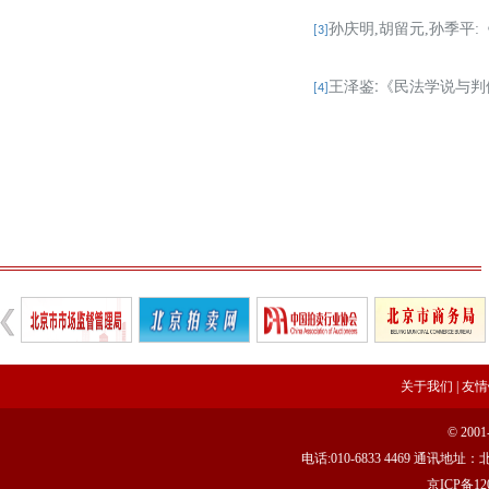
孙庆明
,
胡留元
,
孙季平
:
[3]
:
王泽鉴
《民法学说与判
[4]
关于我们
|
友情
© 20
电话:010-6833 4469 通讯
京ICP备120