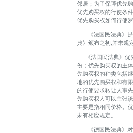
邻居；为了保障优先
聚势 积微 修德 灵变——协会五届三次会员大会总结发言稿
优先购买权的行使条
关于北京地区拍卖企业安全生产和消防安全倡议书
优先购买权如何行使
京辽拍卖协会座谈交流 共商转型新发展
规范运营强基础 跨业合作促发展——联合党委第六联合党支部到北京国际会议展览
《法国民法典》
关于发布《北京地区文物艺术品拍卖佣（酬）金标准调查报告》的通知
典》颁布之初
,
并未规
“协会+媒体+法律联动”助力企业发展系列活动之十 ——走进会员单位北京恒泰博车
《法国民法典》优
关于做好夏季防暑降温及汛期安全生产工作的通知
份；优先购买权的主
党建引领促发展 走访调研谋新篇 ——联合党委第六联合党支部走访北京市国际技术
先购买权的种类包括
关于发布2026年北京市信用承诺企业 拍卖企业（第二批）名单的公告
地的优先购买权和有
党建领航商旅融合，联动赋能行业发展——联合党委组织开展“七一”主题党日活动
的行使要求转让人事
坚守人民立场 践行正确政绩观——北京拍卖协会流动党支部与第六流动联合党支部
先购买权人可以主张
议党员
主要是指相同价格。
压实安全责任 筑牢商务领域应急防线——北京拍卖协会参加全市商务领域“安全生产月
未有相应规定。
艺术疗愈生活 展现积极人生 ——北京拍卖协会姚光锋会长一行参观刘双舟教授作品
强化内部监督机制 护航协会健康发展——北拍协第五届第四次监事会顺利召开
《德国民法典》
完善治理体系，研究发展重点，共促高质量发展——北京拍卖协会召开第五届第六次