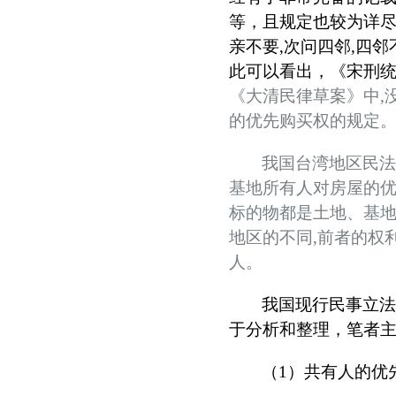
等，且规定也较为详尽
亲不要
,
次问四邻
,
四邻
此可以看出，《宋刑
《
大清民律草案
》
中
,
的优先购买权的规定
我国台湾地区民
基地所有人对房屋的
标的物都是土地、基
地区的不同
,
前者的权
人。
我国现行民事立
于分析和整理，笔者
（
1
）共有人的优