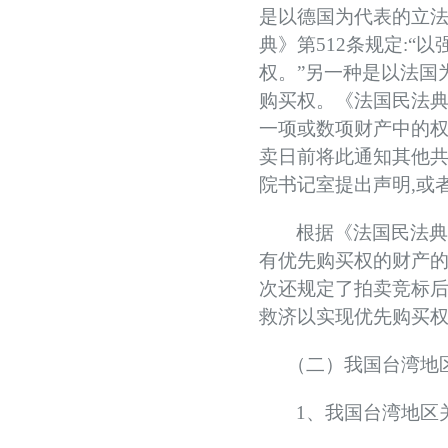
是以德国为代表的立
典
》
第
512
条规定
:
“
以
权
。”另一种是以法国
购买权。
《法国民法
一项或数项财产中的
卖日前将此通知其他
院书记室提出声明
,
或
根据《法国民法
有优先购买权的财产
次还规定了拍卖竞标
救济以实现优先购买
（二）我国台湾地
1
、我国台湾地区