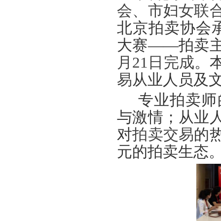
会、市妇女联
发挥党建引领作用 聚合跨行业发展资源——北京市商业服务业行业协会第一联合党
际经贸标准化促进会
北京拍卖协
会
深化数智交流 共促产教融合——姚光锋会长参加北工商商学院与中国国新举办的数
大赛
——拍卖
川流京华 共槌共赢——川京拍卖业务交流座谈会在成都召开
月
21
日完成
。
关于做好“五一”假期安全生产工作的通知
易
从业人员及
“协会+媒体+法律联动”助力企业发展系列活动之九——走进理事单位北京鸿盛祥国际
数智+拍卖 提升拍卖服务能力——姚光锋会长参加中拍协王波会长一行对阿里巴巴调
专业拍卖师
关于开展2026年度行业信用承诺活动的通知（第二批正式启动）
与激情；从业
“协会+媒体+法律联动 助力企业发展”系列活动之八——走访会员单位北京懋隆拍卖有
对
拍卖交易
的
北京拍卖协会会长姚光锋在2026年全国拍卖行业协会工作会上的交流发言稿
北京拍卖协会参加“2026年全国拍卖行业协会工作会”——姚光锋会长做交流发言
元的拍卖生态
聚势 积微 修德 灵变——协会五届三次会员大会总结发言稿
关于北京地区拍卖企业安全生产和消防安全倡议书
京辽拍卖协会座谈交流 共商转型新发展