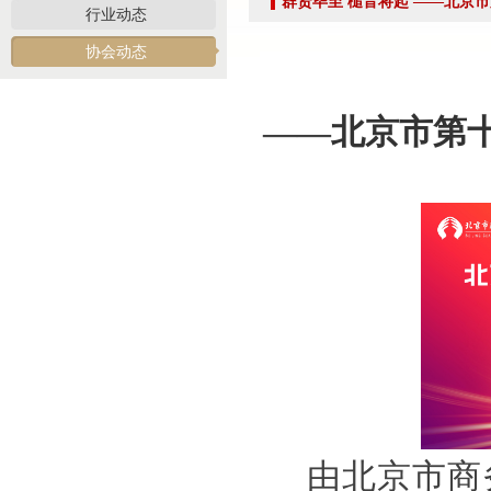
群贤毕至 槌音将起 ——北京
关于做好夏季防暑降温及汛期安全生产工作的通知
行业动态
党建引领促发展 走访调研谋新篇 ——联合党委第六联合党支部走访北京市国际技术
协会动态
关于发布2026年北京市信用承诺企业 拍卖企业（第二批）名单的公告
党建领航商旅融合，联动赋能行业发展——联合党委组织开展“七一”主题党日活动
——
北京市第
坚守人民立场 践行正确政绩观——北京拍卖协会流动党支部与第六流动联合党支部
议党员
压实安全责任 筑牢商务领域应急防线——北京拍卖协会参加全市商务领域“安全生产月
艺术疗愈生活 展现积极人生 ——北京拍卖协会姚光锋会长一行参观刘双舟教授作品
强化内部监督机制 护航协会健康发展——北拍协第五届第四次监事会顺利召开
完善治理体系，研究发展重点，共促高质量发展——北京拍卖协会召开第五届第六次
强本领守底线 促行业提质效——协会张颖秘书长参训 助力拍卖交易高质量发展
党建引领促交流 产教融合共发展——联合党委委员、第六联合支部书记姚光锋参加
共建活动
行业转型 服务为本——中益五福拍卖到访北拍协
关于开展2026年“诚信兴商”倡议企业征集活动的通知
由北京市商
党建引领聚合力 调研赋能促提升——北拍协党支部参加第一联合党委赴京客隆专题调