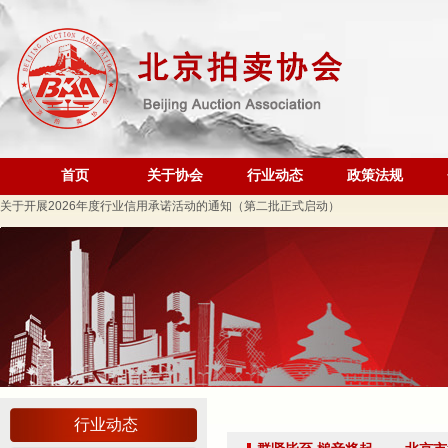
际经贸标准化促进会
深化数智交流 共促产教融合——姚光锋会长参加北工商商学院与中国国新举办的数
川流京华 共槌共赢——川京拍卖业务交流座谈会在成都召开
关于做好“五一”假期安全生产工作的通知
“协会+媒体+法律联动”助力企业发展系列活动之九——走进理事单位北京鸿盛祥国际
数智+拍卖 提升拍卖服务能力——姚光锋会长参加中拍协王波会长一行对阿里巴巴调
首页
关于协会
行业动态
政策法规
关于开展2026年度行业信用承诺活动的通知（第二批正式启动）
“协会+媒体+法律联动 助力企业发展”系列活动之八——走访会员单位北京懋隆拍卖有
北京拍卖协会会长姚光锋在2026年全国拍卖行业协会工作会上的交流发言稿
北京拍卖协会参加“2026年全国拍卖行业协会工作会”——姚光锋会长做交流发言
聚势 积微 修德 灵变——协会五届三次会员大会总结发言稿
关于北京地区拍卖企业安全生产和消防安全倡议书
京辽拍卖协会座谈交流 共商转型新发展
规范运营强基础 跨业合作促发展——联合党委第六联合党支部到北京国际会议展览
关于发布《北京地区文物艺术品拍卖佣（酬）金标准调查报告》的通知
行业动态
“协会+媒体+法律联动”助力企业发展系列活动之十 ——走进会员单位北京恒泰博车