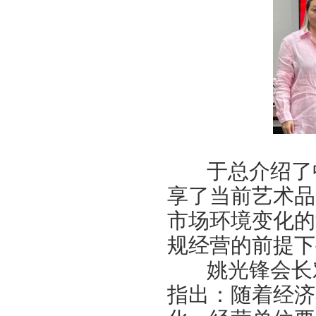
“协会+媒体+法律联动”助力企业发展系列活动之十 ——走进会员单位北京恒泰博车
关于做好夏季防暑降温及汛期安全生产工作的通知
党建引领促发展 走访调研谋新篇 ——联合党委第六联合党支部走访北京市国际技术
关于发布2026年北京市信用承诺企业 拍卖企业（第二批）名单的公告
党建领航商旅融合，联动赋能行业发展——联合党委组织开展“七一”主题党日活动
坚守人民立场 践行正确政绩观——北京拍卖协会流动党支部与第六流动联合党支部
议党员
压实安全责任 筑牢商务领域应急防线——北京拍卖协会参加全市商务领域“安全生产月
于总介绍了中
艺术疗愈生活 展现积极人生 ——北京拍卖协会姚光锋会长一行参观刘双舟教授作品
强化内部监督机制 护航协会健康发展——北拍协第五届第四次监事会顺利召开
享了当前艺术品
完善治理体系，研究发展重点，共促高质量发展——北京拍卖协会召开第五届第六次
市场环境变化的
强本领守底线 促行业提质效——协会张颖秘书长参训 助力拍卖交易高质量发展
规经营的前提下
党建引领促交流 产教融合共发展——联合党委委员、第六联合支部书记姚光锋参加
姚光锋会长对
共建活动
行业转型 服务为本——中益五福拍卖到访北拍协
指出：随着经济
关于开展2026年“诚信兴商”倡议企业征集活动的通知