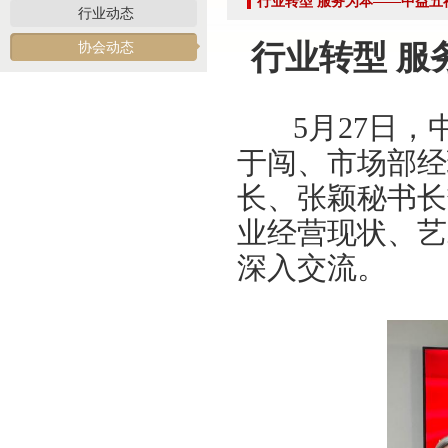
行业转型 服务为本——中益五
发挥党建引领作用 聚合跨行业发展资源——北京市商业服务业行业协会第一联合党
行业动态
际经贸标准化促进会
行业转型 服
协会动态
深化数智交流 共促产教融合——姚光锋会长参加北工商商学院与中国国新举办的数
川流京华 共槌共赢——川京拍卖业务交流座谈会在成都召开
5月27日，
关于做好“五一”假期安全生产工作的通知
“协会+媒体+法律联动”助力企业发展系列活动之九——走进理事单位北京鸿盛祥国际
于闯、市场部经
数智+拍卖 提升拍卖服务能力——姚光锋会长参加中拍协王波会长一行对阿里巴巴调
长、张颖秘书长
关于开展2026年度行业信用承诺活动的通知（第二批正式启动）
业经营现状、艺
“协会+媒体+法律联动 助力企业发展”系列活动之八——走访会员单位北京懋隆拍卖有
深入交流。
北京拍卖协会会长姚光锋在2026年全国拍卖行业协会工作会上的交流发言稿
北京拍卖协会参加“2026年全国拍卖行业协会工作会”——姚光锋会长做交流发言
聚势 积微 修德 灵变——协会五届三次会员大会总结发言稿
关于北京地区拍卖企业安全生产和消防安全倡议书
京辽拍卖协会座谈交流 共商转型新发展
规范运营强基础 跨业合作促发展——联合党委第六联合党支部到北京国际会议展览
关于发布《北京地区文物艺术品拍卖佣（酬）金标准调查报告》的通知