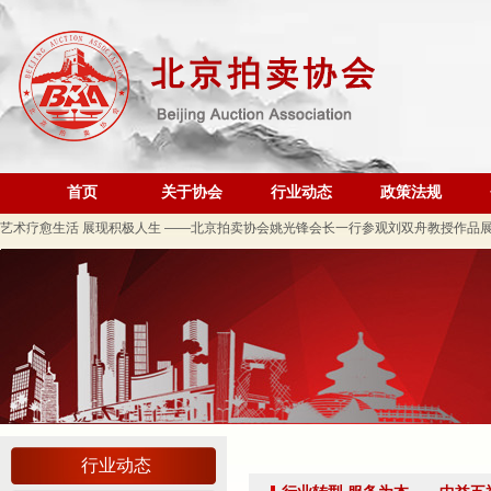
关于做好夏季防暑降温及汛期安全生产工作的通知
党建引领促发展 走访调研谋新篇 ——联合党委第六联合党支部走访北京市国际技术
关于发布2026年北京市信用承诺企业 拍卖企业（第二批）名单的公告
党建领航商旅融合，联动赋能行业发展——联合党委组织开展“七一”主题党日活动
坚守人民立场 践行正确政绩观——北京拍卖协会流动党支部与第六流动联合党支部
议党员
首页
关于协会
行业动态
政策法规
压实安全责任 筑牢商务领域应急防线——北京拍卖协会参加全市商务领域“安全生产月
艺术疗愈生活 展现积极人生 ——北京拍卖协会姚光锋会长一行参观刘双舟教授作品
强化内部监督机制 护航协会健康发展——北拍协第五届第四次监事会顺利召开
完善治理体系，研究发展重点，共促高质量发展——北京拍卖协会召开第五届第六次
强本领守底线 促行业提质效——协会张颖秘书长参训 助力拍卖交易高质量发展
党建引领促交流 产教融合共发展——联合党委委员、第六联合支部书记姚光锋参加
共建活动
行业转型 服务为本——中益五福拍卖到访北拍协
关于开展2026年“诚信兴商”倡议企业征集活动的通知
行业动态
党建引领聚合力 调研赋能促提升——北拍协党支部参加第一联合党委赴京客隆专题调