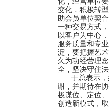
化，经营单位要
党建引领聚合力 调研赋能促提升——北拍协党支部参加第一联合党委赴京客隆专题调
变化，积极转型
发挥党建引领作用 聚合跨行业发展资源——北京市商业服务业行业协会第一联合党
助会员单位契合
际经贸标准化促进会
深化数智交流 共促产教融合——姚光锋会长参加北工商商学院与中国国新举办的数
一种交易方式，
川流京华 共槌共赢——川京拍卖业务交流座谈会在成都召开
以客户为中心，
关于做好“五一”假期安全生产工作的通知
服务质量和专业
“协会+媒体+法律联动”助力企业发展系列活动之九——走进理事单位北京鸿盛祥国际
淀，要把握艺术
数智+拍卖 提升拍卖服务能力——姚光锋会长参加中拍协王波会长一行对阿里巴巴调
关于开展2026年度行业信用承诺活动的通知（第二批正式启动）
久为功经营理念
“协会+媒体+法律联动 助力企业发展”系列活动之八——走访会员单位北京懋隆拍卖有
全，坚决守住法
北京拍卖协会会长姚光锋在2026年全国拍卖行业协会工作会上的交流发言稿
于总表示，到
北京拍卖协会参加“2026年全国拍卖行业协会工作会”——姚光锋会长做交流发言
谢，并期待在协
聚势 积微 修德 灵变——协会五届三次会员大会总结发言稿
关于北京地区拍卖企业安全生产和消防安全倡议书
极谋位、定位、
京辽拍卖协会座谈交流 共商转型新发展
创造新模式，取